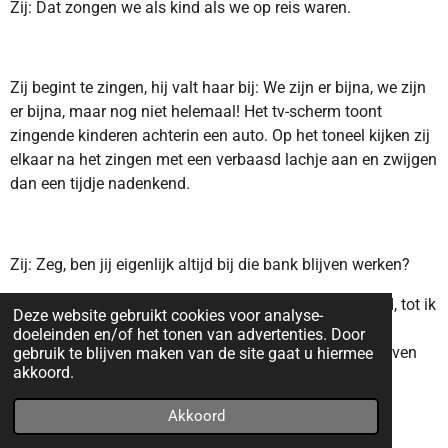
Zij: Dat zongen we als kind als we op reis waren.
Zij begint te zingen, hij valt haar bij: We zijn er bijna, we zijn
er bijna, maar nog niet helemaal! Het tv-scherm toont
zingende kinderen achterin een auto. Op het toneel kijken zij
elkaar na het zingen met een verbaasd lachje aan en zwijgen
dan een tijdje nadenkend.
Zij: Zeg, ben jij eigenlijk altijd bij die bank blijven werken?
Hij: Nee hoor, ik heb daarna nog een paar banen gehad, tot ik
Deze website gebruikt cookies voor analyse-
op het stadhuis terecht kwam. Daar hield ik me met
doeleinden en/of het tonen van advertenties. Door
kunstzaken bezig en ben dat ben tot mijn pensioen blijven
gebruik te blijven maken van de site gaat u hiermee
akkoord.
doen. Spannend, hè?
Akkoord
Zij: Je wilde toch schrijver worden, een Hemingway?